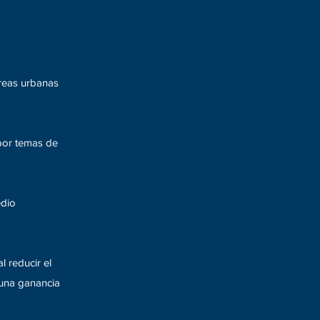
áreas urbanas
 por temas de
edio
l reducir el
 una ganancia