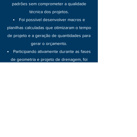
padrões sem comprometer a qualidade
técnica dos projetos.
Foi possível desenvolver macros e
planilhas calculadas que otimizaram o tempo
de projeto e a geração de quantidades para
gerar o orçamento.
Participando ativamente durante as fases
de geometria e projeto de drenagem, foi
possível aproveitar ao máximo os esgotos
existentes analisando os custos entre novos
esgotos ou aumento de material por
elevação de teor, ao mesmo tempo em que
evitou retrabalho por ter sido informado
previamente os pontos onde era obrigatório
subir a encosta.
Uma comunicação fluida com o cliente,
atendendo às expectativas, reduzindo